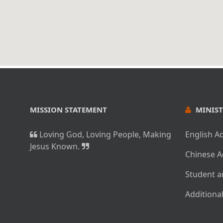
MISSION STATEMENT
MINIST
Loving God, Loving People, Making
English A
Jesus Known.
Chinese A
Student a
Additiona