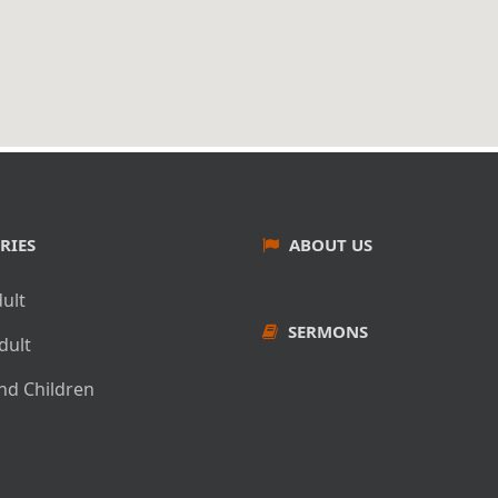
RIES
ABOUT US
dult
SERMONS
dult
nd Children
l