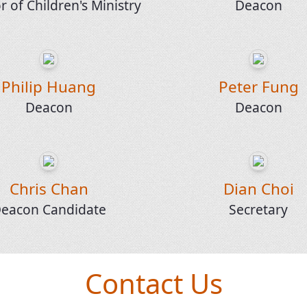
r of Children's Ministry
Deacon
Philip Huang
Peter Fung
Deacon
Deacon
Chris Chan
Dian Choi
eacon Candidate
Secretary
Contact Us